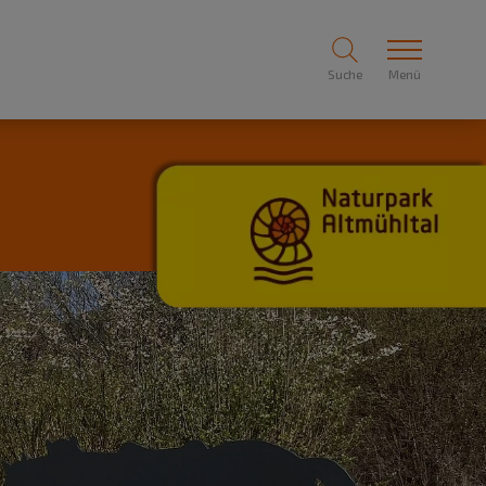
Suche
Menü