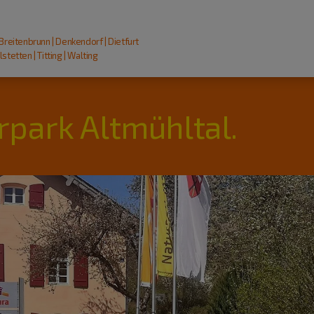
 Breitenbrunn | Denkendorf | Dietfurt
stetten | Titting | Walting
rpark Altmühltal.