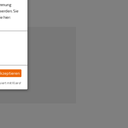
timmung
werden. Sie
e hier:
akzeptieren
siert mit Klaro!