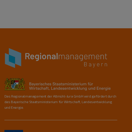
Das Regionalmanagement der Altmühl-Jura GmbH wird gefördert durch
das Bayerische Staatsministerium für Wirtschaft, Landesentwicklung
und Energie.