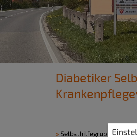
Diabetiker Sel
Krankenpflege
Einste
Selbsthilfegruppe