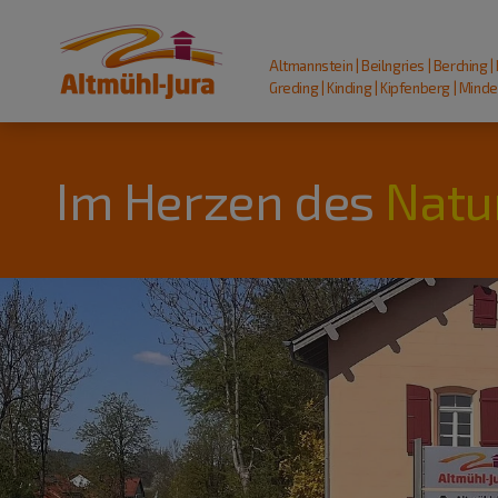
Altmannstein | Beilngries | Berching |
Greding | Kinding | Kipfenberg | Mindel
Im Herzen des
Natu