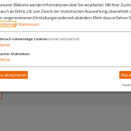
nserer Website werden Informationen über Sie verarbeitet. Mit Ihrer Zus
auch an Dritte, z.B. zum Zweck der statistischen Auswertung, übermittelt 
ier vorgenommenen Einstellungen jederzeit abändern.
Mehr dazu erfahren Si
rklärung
/
Impressum
.
fegruppe des
hnisch notwendige Cookies
(immer erforderlich)
Dienst
s Greding
ucher-Statistiken
Dienst
e akzeptieren
Alle 
Reali