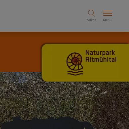
Suche
Menü