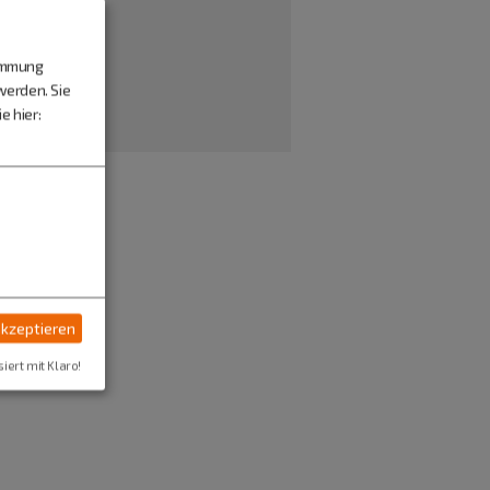
timmung
werden. Sie
e hier:
akzeptieren
siert mit Klaro!