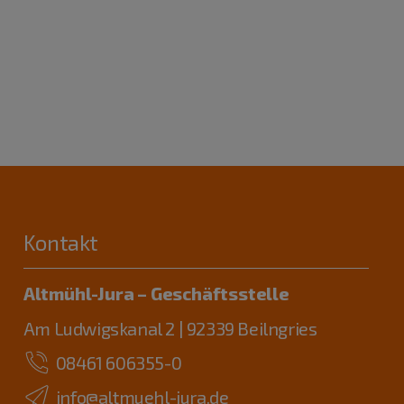
Kontakt
Altmühl-Jura – Geschäftsstelle
Am Ludwigskanal 2 | 92339 Beilngries
08461 606355-0
info@altmuehl-jura.de