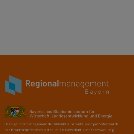
Das Regionalmanagement der Altmühl-Jura GmbH wird gefördert durch
das Bayerische Staatsministerium für Wirtschaft, Landesentwicklung