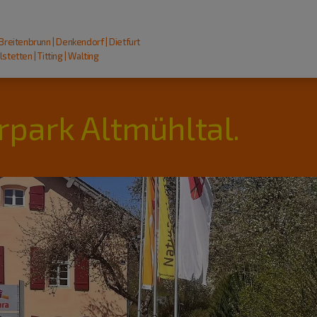
 Breitenbrunn | Denkendorf | Dietfurt
stetten | Titting | Walting
rpark Altmühltal.