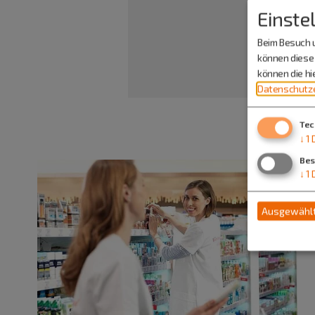
Einste
Beim Besuch u
können diese 
können die h
Datenschutze
Tec
↓
1
Bes
↓
1
Ausgewählt