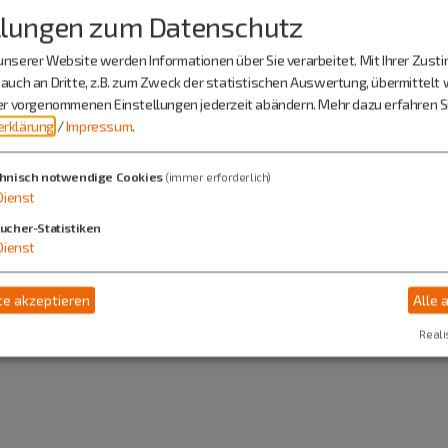
llungen zum Datenschutz
91171 Greding
nserer Website werden Informationen über Sie verarbeitet. Mit Ihrer Zus
08463 6029945
auch an Dritte, z.B. zum Zweck der statistischen Auswertung, übermittelt 
ier vorgenommenen Einstellungen jederzeit abändern.
Mehr dazu erfahren Si
rklärung
/
Impressum
.
hnisch notwendige Cookies
(immer erforderlich)
Dienst
ucher-Statistiken
Dienst
e akzeptieren
Alle 
Reali