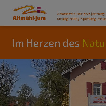
Altmannstein | Beilngries | Berching |
Greding | Kinding | Kipfenberg | Mindel
Im Herzen des
Natu