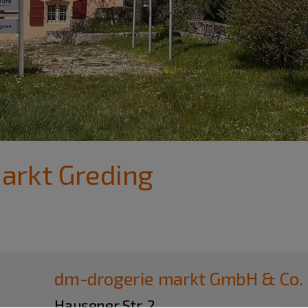
arkt Greding
dm-drogerie markt GmbH & Co.
Hausener Str. 2