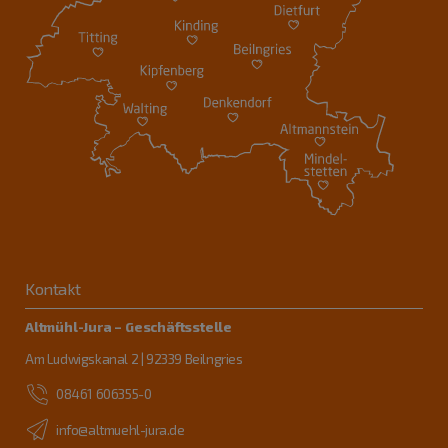
Kontakt
Altmühl-Jura – Geschäftsstelle
Am Ludwigskanal 2 | 92339 Beilngries
08461 606355-0
info@altmuehl-jura.de