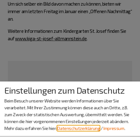
Um sich selber ein Bild davon machen zu können, bieten wir
immer am letzten Freitag im Januar einen „Offenen Nachmittag“
an.
Weitere Informationen zum Kindergarten St. Josef finden Sie
auf
www.kiga-st-josef-altmannstein.de
.
Einstellungen zum Datenschutz
Beim Besuch unserer Website werden Informationen über Sie
verarbeitet. Mit Ihrer Zustimmung können diese auch an Dritte, z.B.
zum Zweck der statistischen Auswertung, übermittelt werden. Sie
können die hier vorgenommenen Einstellungen jederzeit abändern.
Mehr dazu erfahren Sie hier:
Datenschutzerklärung
/
Impressum
.