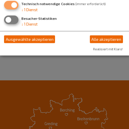
Kindergarten St. Josef
Technisch notwendige Cookies
(immer erforderlich)
Mathias-Bauer-Straße 18
↓
1
Dienst
93336 Altmannstein
Besucher-Statistiken
↓
1
Dienst
09446 7328
Ausgewählte akzeptieren
Alle akzeptieren
Realisiert mit Klaro!