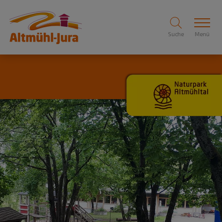
Suche
Menü