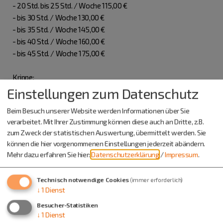
- 20 Std. bis 25 Std. / Woche 115,00 €
- bis 30 Std. / Woche 130,00 €
- bis 35 Std. / Woche 145,00 €
- bis 40 Std. / Woche 160,00 €
- bis 45 Std. / Woche 175,00 €
Krippe:
- 15 bis 20 Std. / Woche 140,00 €
Einstellungen zum Datenschutz
- bis 25 Std. / Woche 155,00 €
Beim Besuch unserer Website werden Informationen über Sie
- bis 30 Std. / Woche 170,00 €
verarbeitet. Mit Ihrer Zustimmung können diese auch an Dritte, z.B.
- bis 35 Std. / Woche 185,00 €
zum Zweck der statistischen Auswertung, übermittelt werden. Sie
- bis 40 Std. / Woche 200,00 €
können die hier vorgenommenen Einstellungen jederzeit abändern.
- bis 45 Std. / Woche 215,00 €
Mehr dazu erfahren Sie hier:
Datenschutzerklärung
/
Impressum
.
Zusätzlich 8,- € Materialgeld. Das Essensgeld beträgt pro
Technisch notwendige Cookies
(immer erforderlich)
Portion 4,80 €. Eine Geschwisterermäßigung gibt es nicht.
↓
1
Dienst
Besucher-Statistiken
↓
1
Dienst