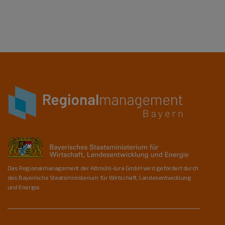
Das Regionalmanagement der Altmühl-Jura GmbH wird gefördert durch
das Bayerische Staatsministerium für Wirtschaft, Landesentwicklung
und Energie.