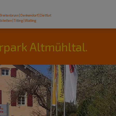
 Breitenbrunn | Denkendorf | Dietfurt
stetten | Titting | Walting
rpark Altmühltal.