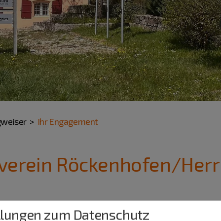
gweiser
Ihr Engagement
verein Röckenhofen/Her
llungen zum Datenschutz