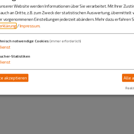
nserer Website werden Informationen über Sie verarbeitet. Mit Ihrer Zus
 Röckenhofen/Herrnsberg
auch an Dritte, z.B. zum Zweck der statistischen Auswertung, übermittelt 
ier vorgenommenen Einstellungen jederzeit abändern.
Mehr dazu erfahren Si
rklärung
/
Impressum
.
hnisch notwendige Cookies
(immer erforderlich)
Dienst
ucher-Statistiken
Dienst
e akzeptieren
Alle 
Reali