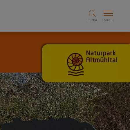
Suche
Menü