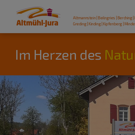
Altmannstein | Beilngries | Berching |
Greding | Kinding | Kipfenberg | Mindel
Im Herzen des
Natu