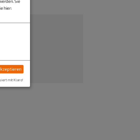
werden. Sie
e hier:
akzeptieren
siert mit Klaro!