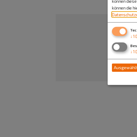
können diese 
können die h
Datenschutze
Tec
↓
1
Bes
↓
1
Ausgewählt