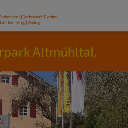
 Breitenbrunn | Denkendorf | Dietfurt
stetten | Titting | Walting
rpark Altmühltal.