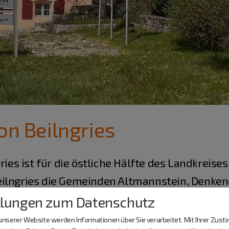
on Beilngries
ries ist für die östliche Hälfte des Landkreise
ilngries die Gemeinden Altmannstein, Denkend
g, Pförring und Stammham.
llungen zum Datenschutz
nserer Website werden Informationen über Sie verarbeitet. Mit Ihrer Zus