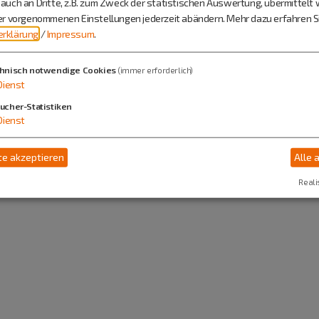
auch an Dritte, z.B. zum Zweck der statistischen Auswertung, übermittelt 
ier vorgenommenen Einstellungen jederzeit abändern.
Mehr dazu erfahren Si
rklärung
/
Impressum
.
Polizeiinspektion Beilngries
hnisch notwendige Cookies
(immer erforderlich)
Eichstätter Straße 3
Dienst
92339 Beilngries
ucher-Statistiken
Dienst
08461 64030
e akzeptieren
Alle 
Reali