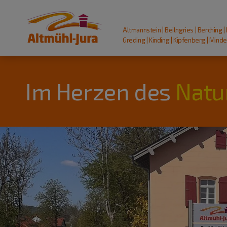
Altmannstein | Beilngries | Berching |
Greding | Kinding | Kipfenberg | Mindel
Im Herzen des
Natu