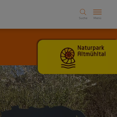
Suche
Menü