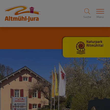
Suche
Menü