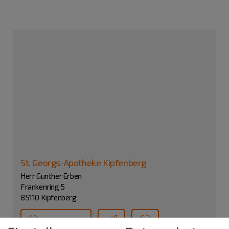
St. Georgs-Apotheke Kipfenberg
Herr Gunther Erben
Frankenring 5
85110 Kipfenberg
08465 1065