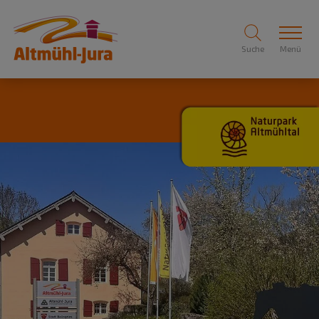
Suche
Menü