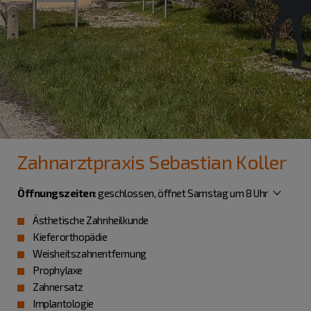
Zahnarztpraxis Sebastian Koller
Öffnungszeiten
:
geschlossen, öffnet Samstag um 8 Uhr
Ästhetische Zahnheilkunde
Kieferorthopädie
Weisheitszahnentfernung
Prophylaxe
Zahnersatz
Implantologie