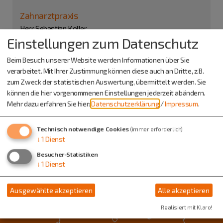
Zahnarztpraxis
Herr Sebastian Koller
Einstellungen zum Datenschutz
Bahnhofstr. 5
91171 Greding
Beim Besuch unserer Website werden Informationen über Sie
verarbeitet. Mit Ihrer Zustimmung können diese auch an Dritte, z.B.
08463 1889
zum Zweck der statistischen Auswertung, übermittelt werden. Sie
können die hier vorgenommenen Einstellungen jederzeit abändern.
Mehr dazu erfahren Sie hier:
Datenschutzerklärung
/
Impressum
.
Technisch notwendige Cookies
(immer erforderlich)
↓
1
Dienst
Besucher-Statistiken
↓
1
Dienst
Ausgewählte akzeptieren
Alle akzeptieren
Realisiert mit Klaro!