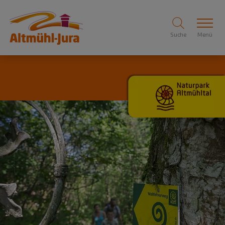
Suche
Menü