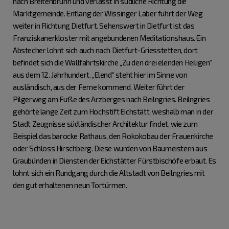
nach Breitenbrunn und verlässt in südliche Richtung die
Marktgemeinde. Entlang der Wissinger Laber führt der Weg
weiter in Richtung Dietfurt. Sehenswert in Dietfurt ist das
Franziskanerkloster mit angebundenen Meditationshaus. Ein
Abstecher lohnt sich auch nach Dietfurt-Griesstetten, dort
befindet sich die Wallfahrtskirche „Zu den drei elenden Heiligen“
aus dem 12. Jahrhundert. „Elend“ steht hier im Sinne von
ausländisch, aus der Ferne kommend. Weiter führt der
Pilgerweg am Fuße des Arzberges nach Beilngries. Beilngries
gehörte lange Zeit zum Hochstift Eichstätt, weshalb man in der
Stadt Zeugnisse südländischer Architektur findet, wie zum
Beispiel das barocke Rathaus, den Rokokobau der Frauenkirche
oder Schloss Hirschberg. Diese wurden von Baumeistern aus
Graubünden in Diensten der Eichstätter Fürstbischöfe erbaut. Es
lohnt sich ein Rundgang durch die Altstadt von Beilngries mit
den gut erhaltenen neun Tortürmen.