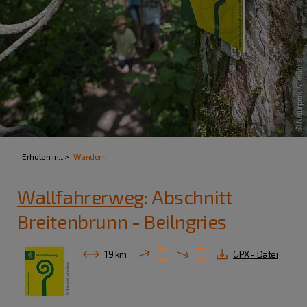
Erholen in...
Wandern
Wallfahrerweg
: Abschnitt
Breitenbrunn - Beilngries
19 km
GPX - Datei