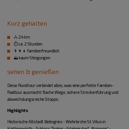
Kurz gehalten
🚴 24 km
⏱️ ca. 2 Stunden
👨‍👩‍👧 familienfreundlich
⛰️ kaum Steigungen
sehen & genießen
Diese Rundtour verbindet alles, was eine perfekte Familien-
Radtour ausmacht: flache Wege, sichere Streckenführung und
abwechslungsreiche Stopps.
Highlights
Historische Altstadt Beilngries - Wehrkirche St. Vitus in
Kottingwörth - Schloss Töging - Erlebnisdorf „Alcmona“ -