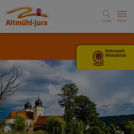
Suche
Menü