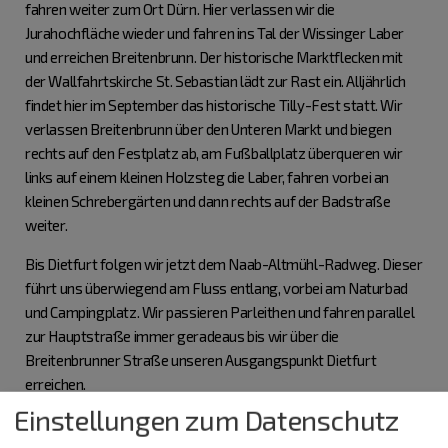
fahren weiter zum Ort Dürn. Hier verlassen wir die
Jurahochfläche wieder und fahren ins Tal der Wissinger Laber
und erreichen Breitenbrunn. Der historische Marktflecken mit
der Wallfahrtskirche St. Sebastian lädt zur Rast ein. Alljährlich
findet hier im September das historische Tilly-Fest statt. Wir
verlassen Breitenbrunn über den Unteren Markt und biegen
rechts auf den Festplatz ab, am Fußballplatz überqueren wir
links auf einem kleinen Holzsteg die Laber, fahren vorbei an
kleinen Schrebergärten und dann rechts auf der Badstraße
weiter.
Bis Dietfurt folgen wir jetzt dem Naab-Altmühl-Radweg. Dieser
führt uns überwiegend am Fluss entlang, vorbei am Naturbad
und Campingplatz. Wir passieren Parleithen und fahren parallel
zur Hauptstraße immer geradeaus bis wir über die
Breitenbrunner Straße unseren Ausgangspunkt Dietfurt
erreichen.
Einstellungen zum Datenschutz