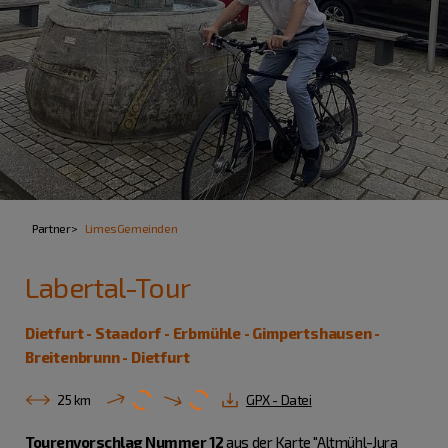
Partner
LimesGemeinden
Labertal-Tour
Dietfurt - Staadorf - Erbmühle - Gimpertshausen -
Breitenbrunn - Dietfurt
25 km
GPX - Datei
Tourenvorschlag Nummer 12
aus der Karte "Altmühl-Jura