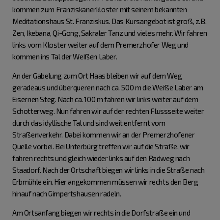
kommen zum Franziskanerkloster mit seinem bekannten
Meditationshaus St. Franziskus. Das Kursangebot ist groß, z.B.
Zen, Ikebana, Qi-Gong, Sakraler Tanz und vieles mehr. Wir fahren
links vom Kloster weiter auf dem Premerzhofer Weg und
kommen ins Tal der Weißen Laber.
An der Gabelung zum Ort Haas bleiben wir auf dem Weg
geradeaus und überqueren nach ca. 500 m die Weiße Laber am
Eisernen Steg. Nach ca. 100 m fahren wir links weiter auf dem
Schotterweg. Nun fahren wir auf der rechten Flussseite weiter
durch das idyllische Tal und sind weit entfernt vom
Straßenverkehr. Dabei kommen wir an der Premerzhofener
Quelle vorbei. Bei Unterbürg treffen wir auf die Straße, wir
fahren rechts und gleich wieder links auf den Radweg nach
Staadorf. Nach der Ortschaft biegen wir links in die Straße nach
Erbmühle ein. Hier angekommen müssen wir rechts den Berg
hinauf nach Gimpertshausen radeln.
Am Ortsanfang biegen wir rechts in die Dorfstraße ein und