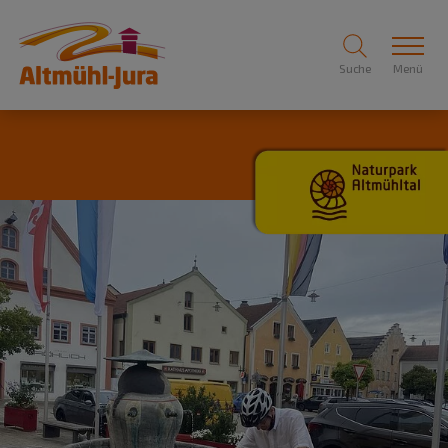
Suche
Menü