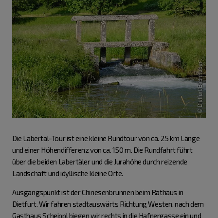
Die Labertal-Tour ist eine kleine Rundtour von ca. 25 km Länge
und einer Höhendifferenz von ca. 150 m. Die Rundfahrt führt
über die beiden Labertäler und die Jurahöhe durch reizende
Landschaft und idyllische kleine Orte.
Ausgangspunkt ist der Chinesenbrunnen beim Rathaus in
Dietfurt. Wir fahren stadtauswärts Richtung Westen, nach dem
Gasthaus Scheippl biegen wir rechts in die Hafnergasse ein und