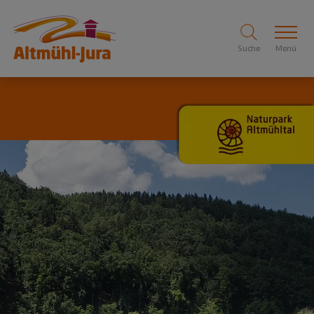
Suche
Menü