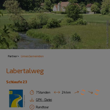
Partner
LimesGemeinden
Labertalweg
Schlaufe 23
7 Stunden
24 km
GPX - Datei
Rundtour