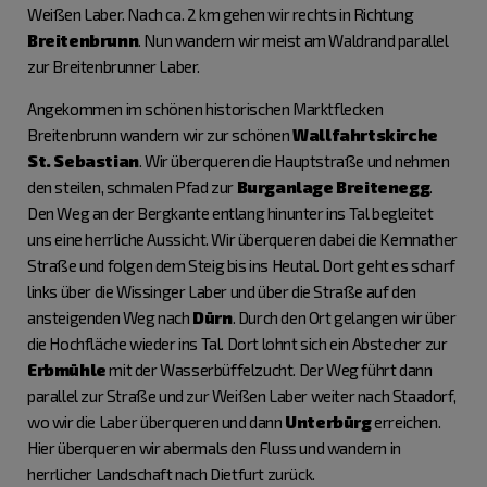
Weißen Laber. Nach ca. 2 km gehen wir rechts in Richtung
Breitenbrunn
. Nun wandern wir meist am Waldrand parallel
zur Breitenbrunner Laber.
Angekommen im schönen historischen Marktflecken
Breitenbrunn wandern wir zur schönen
Wallfahrtskirche
St. Sebastian
. Wir überqueren die Hauptstraße und nehmen
den steilen, schmalen Pfad zur
Burganlage Breitenegg
.
Den Weg an der Bergkante entlang hinunter ins Tal begleitet
uns eine herrliche Aussicht. Wir überqueren dabei die Kemnather
Straße und folgen dem Steig bis ins Heutal. Dort geht es scharf
links über die Wissinger Laber und über die Straße auf den
ansteigenden Weg nach
Dürn
. Durch den Ort gelangen wir über
die Hochfläche wieder ins Tal. Dort lohnt sich ein Abstecher zur
Erbmühle
mit der Wasserbüffelzucht. Der Weg führt dann
parallel zur Straße und zur Weißen Laber weiter nach Staadorf,
wo wir die Laber überqueren und dann
Unterbürg
erreichen.
Hier überqueren wir abermals den Fluss und wandern in
herrlicher Landschaft nach Dietfurt zurück.