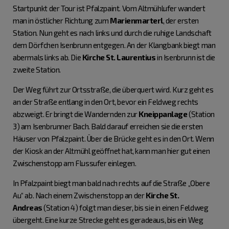
Startpunkt der Tour ist Pfalzpaint. Vom Altmühlufer wandert
man in östlicher Richtung zum
Marienmarterl
, der ersten
Station. Nun geht es nach links und durch die ruhige Landschaft
dem Dörfchen Isenbrunn entgegen. An der Klangbank biegt man
abermals links ab. Die
Kirche St. Laurentius
in Isenbrunn ist die
zweite Station.
Der Weg führt zur Ortsstraße, die überquert wird. Kurz geht es
an der Straße entlang in den Ort, bevor ein Feldweg rechts
abzweigt. Er bringt die Wandernden zur
Kneippanlage
(Station
3) am Isenbrunner Bach. Bald darauf erreichen sie die ersten
Häuser von Pfalzpaint. Über die Brücke geht es in den Ort. Wenn
der Kiosk an der Altmühl geöffnet hat, kann man hier gut einen
Zwischenstopp am Flussufer einlegen.
In Pfalzpaint biegt man bald nach rechts auf die Straße „Obere
Au“ ab. Nach einem Zwischenstopp an der
Kirche St.
Andreas
(Station 4) folgt man dieser, bis sie in einen Feldweg
übergeht. Eine kurze Strecke geht es geradeaus, bis ein Weg