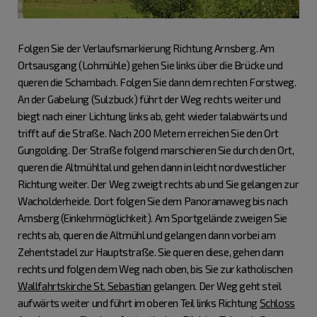
Folgen Sie der Verlaufsmarkierung Richtung Arnsberg. Am
Ortsausgang (Lohmühle) gehen Sie links über die Brücke und
queren die Schambach. Folgen Sie dann dem rechten Forstweg.
An der Gabelung (Sulzbuck) führt der Weg rechts weiter und
biegt nach einer Lichtung links ab, geht wieder talabwärts und
trifft auf die Straße. Nach 200 Metern erreichen Sie den Ort
Gungolding. Der Straße folgend marschieren Sie durch den Ort,
queren die Altmühltal und gehen dann in leicht nordwestlicher
Richtung weiter. Der Weg zweigt rechts ab und Sie gelangen zur
Wacholderheide. Dort folgen Sie dem Panoramaweg bis nach
Arnsberg (Einkehrmöglichkeit). Am Sportgelände zweigen Sie
rechts ab, queren die Altmühl und gelangen dann vorbei am
Zehentstadel zur Hauptstraße. Sie queren diese, gehen dann
rechts und folgen dem Weg nach oben, bis Sie zur katholischen
Wallfahrtskirche St. Sebastian
gelangen. Der Weg geht steil
aufwärts weiter und führt im oberen Teil links Richtung
Schloss