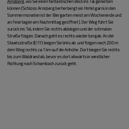
Arnsberg
, wo Sie einen fantastischen Blick ins Tal genießen
können (Schloss Arnsberg berherbergt ein Hotel garni; in den
Sommermonaten ist der Biergarten meist am Wochenende und
an Feiertagen am Nachmittag geöffnet). Der Weg führt Sie
zurück ins Tal, indem Sie rechts abbiegen und der schmalen
Straße folgen. Danach geht es rechts wieder bergab. An der
Staatsstraße (EI 11) biegen Sie links ab und folgen nach 200 m
dem Weg rechts ca. 1 km auf die Anhöhe. Dort biegen Sie rechts
bis zum Waldrand ab, bevor es dort abwärts in westlicher
Richtung nach Schambach zurück geht.