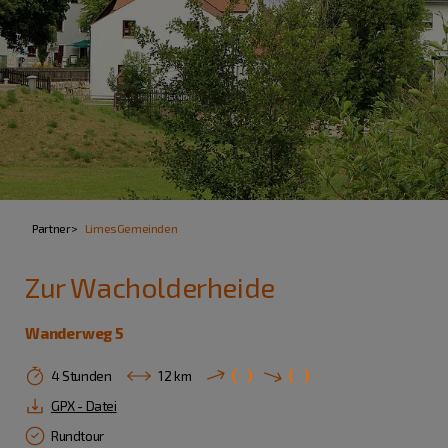
Partner
LimesGemeinden
Zur Wacholderheide
Wanderweg 5
4 Stunden
12 km
GPX - Datei
Rundtour