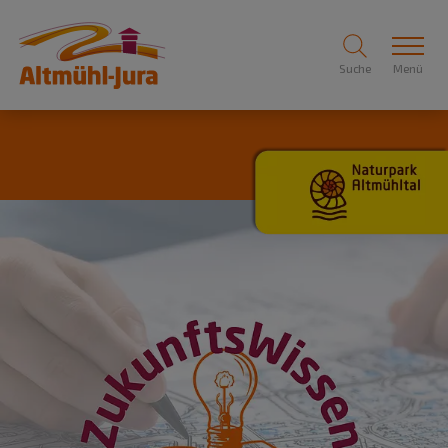
Suche
Menü