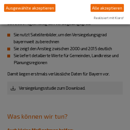
Ausgewählte akzeptieren
Alle akzeptieren
Die Studie des Bayerischen Landesamts für Umwelt erfasst
Realisiert mit Klaro!
seit 2000 regelmäßig den Versiegelungsgrad:
Sie nutzt Satelitenbilder, um den Versiegelungsgrad
bayernweit zu berechnen
Sie zeigt den Anstieg zwischen 2000 und 2015 deutlich
Sie liefert detallierte Werte für Gemeinden, Landkreise und
Planungsregionen
Damit liegen erstmals verlässliche Daten für Bayern vor.
Versiegelungsstudie zum Download.
Was können wir tun?
Auch kleine Maßnahmen helfen: