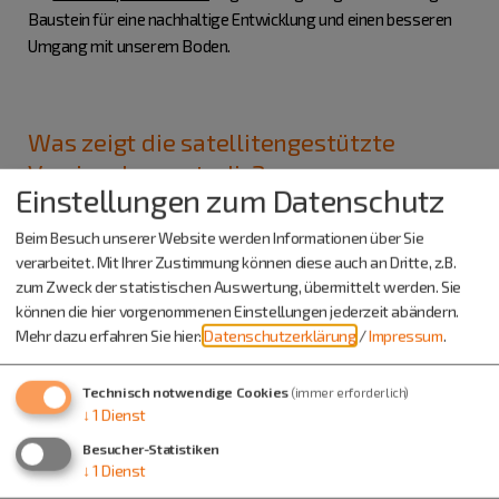
Baustein für eine nachhaltige Entwicklung und einen besseren
Umgang mit unserem Boden.
Was zeigt die satellitengestützte
Versiegelungsstudie?
Einstellungen zum Datenschutz
Beim Besuch unserer Website werden Informationen über Sie
verarbeitet. Mit Ihrer Zustimmung können diese auch an Dritte, z.B.
zum Zweck der statistischen Auswertung, übermittelt werden. Sie
können die hier vorgenommenen Einstellungen jederzeit abändern.
Mehr dazu erfahren Sie hier:
Datenschutzerklärung
/
Impressum
.
Technisch notwendige Cookies
(immer erforderlich)
↓
1
Dienst
Besucher-Statistiken
↓
1
Dienst