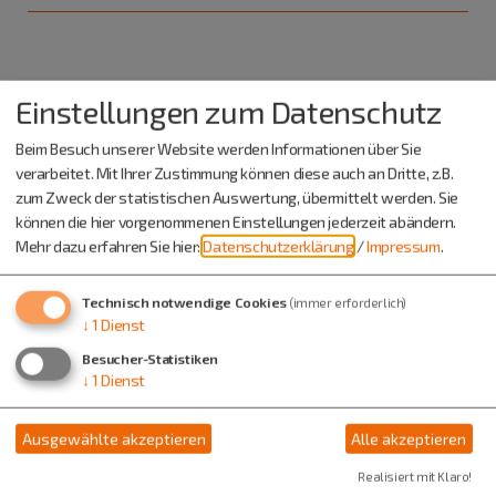
Sie kennen weitere alternative Wohnformen oder Projekte in
Einstellungen zum Datenschutz
der Region? Dann
kontaktieren
Sie uns gerne!
Beim Besuch unserer Website werden Informationen über Sie
verarbeitet. Mit Ihrer Zustimmung können diese auch an Dritte, z.B.
zum Zweck der statistischen Auswertung, übermittelt werden. Sie
Weiterführende Links und
können die hier vorgenommenen Einstellungen jederzeit abändern.
Informationen
Mehr dazu erfahren Sie hier:
Datenschutzerklärung
/
Impressum
.
Bundesweite Projektbörse "
FORUM Gemeinschaftliches
Technisch notwendige Cookies
(immer erforderlich)
Wohnen e.V."
↓
1
Dienst
Besucher-Statistiken
Hier finden Sie Wohnprojekte. Außerdem eignet sich die
↓
1
Dienst
Plattform zum Finden oder Initieren gemeinschaftlicher
Projekte
Ausgewählte akzeptieren
Alle akzeptieren
Mehrgenerationenhäuser - bundesweites Programm
Realisiert mit Klaro!