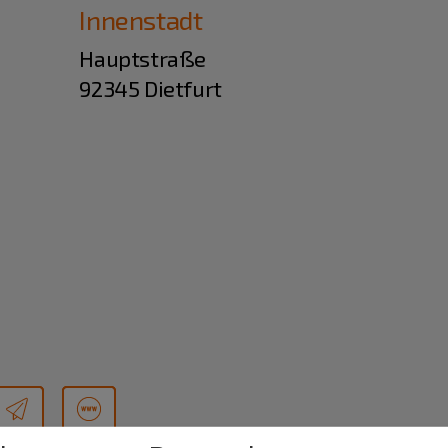
Innenstadt
Hauptstraße
92345 Dietfurt