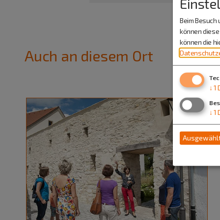
Einste
Beim Besuch u
können diese 
können die h
Auch an diesem Ort
Datenschutze
Tec
↓
1
Bes
↓
1
Ausgewählt