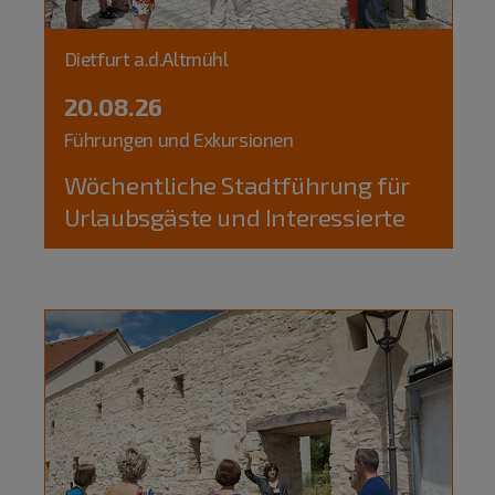
Dietfurt a.d.Altmühl
20.08.26
Führungen und Exkursionen
Wöchentliche Stadtführung für
Urlaubsgäste und Interessierte