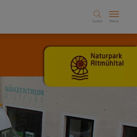
Suche
Menü