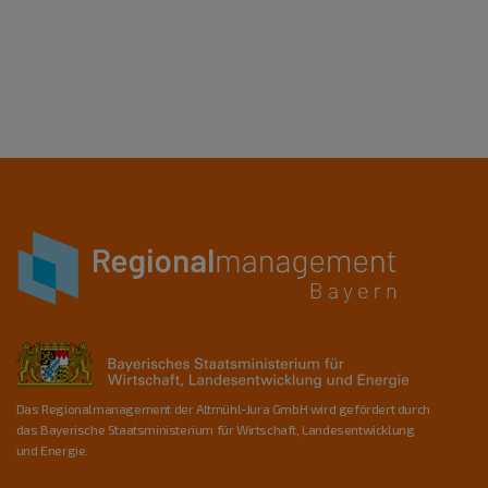
Das Regionalmanagement der Altmühl-Jura GmbH wird gefördert durch
das Bayerische Staatsministerium für Wirtschaft, Landesentwicklung
und Energie.