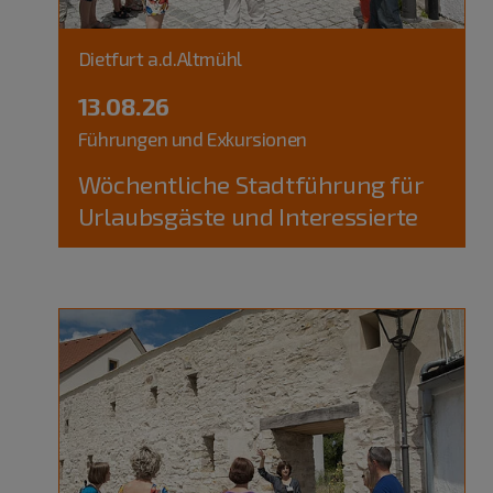
Dietfurt a.d.Altmühl
13.08.26
Führungen und Exkursionen
Wöchentliche Stadtführung für
Urlaubsgäste und Interessierte