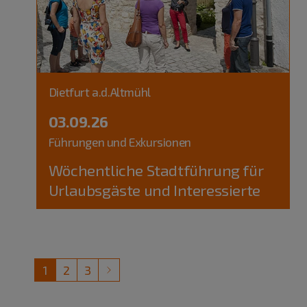
Dietfurt a.d.Altmühl
03.09.26
Führungen und Exkursionen
Wöchentliche Stadtführung für
Urlaubsgäste und Interessierte
1
2
3