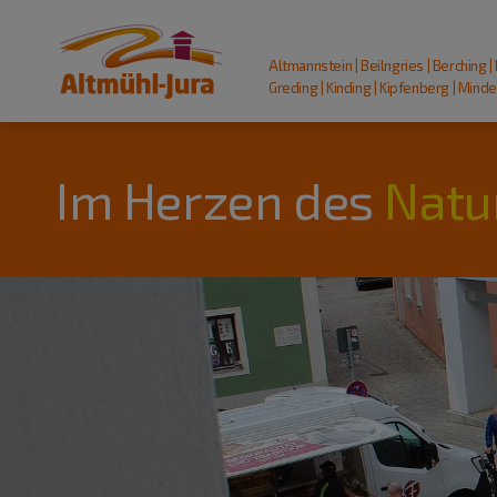
Altmannstein | Beilngries | Berching |
Greding | Kinding | Kipfenberg | Mindel
Im Herzen des
Natu