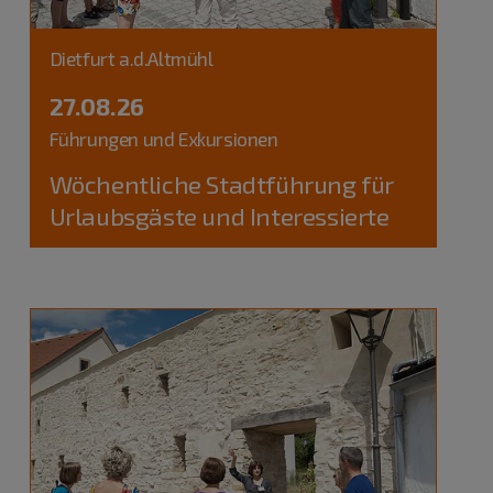
Dietfurt a.d.Altmühl
27.08.26
Führungen und Exkursionen
Wöchentliche Stadtführung für
Urlaubsgäste und Interessierte