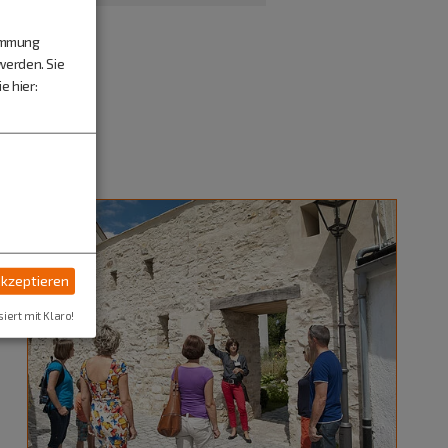
timmung
werden. Sie
e hier:
akzeptieren
siert mit Klaro!