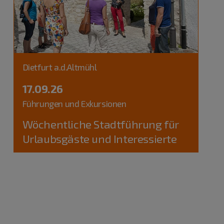
Dietfurt a.d.Altmühl
17.09.26
Führungen und Exkursionen
Wöchentliche Stadtführung für
Urlaubsgäste und Interessierte