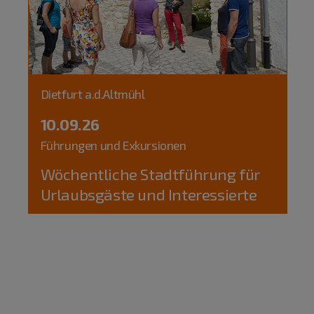
Dietfurt a.d.Altmühl
10.09.26
Führungen und Exkursionen
Wöchentliche Stadtführung für
Urlaubsgäste und Interessierte