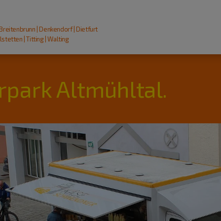
 Breitenbrunn | Denkendorf | Dietfurt
stetten | Titting | Walting
rpark Altmühltal.