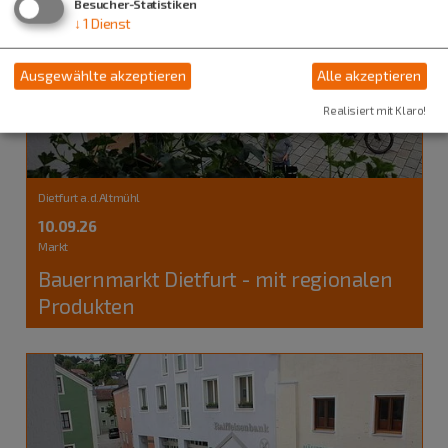
Besucher-Statistiken
↓
1
Dienst
Ausgewählte akzeptieren
Alle akzeptieren
Realisiert mit Klaro!
Dietfurt a.d.Altmühl
10.09.26
Markt
Bauernmarkt Dietfurt - mit regionalen
Produkten