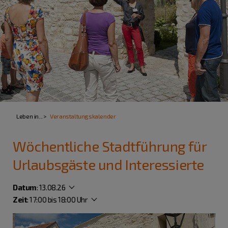
Leben in...
Veranstaltungskalender
Wöchentliche Stadtführung für
Urlaubsgäste und Interessierte
Datum
:
13.08.26
Zeit
:
17:00 bis 18:00 Uhr