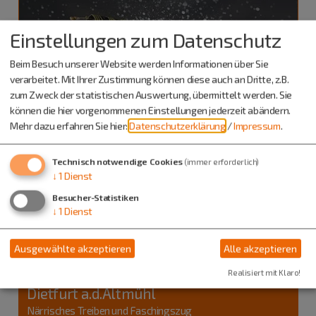
Einstellungen zum Datenschutz
Beim Besuch unserer Website werden Informationen über Sie
verarbeitet. Mit Ihrer Zustimmung können diese auch an Dritte, z.B.
zum Zweck der statistischen Auswertung, übermittelt werden. Sie
können die hier vorgenommenen Einstellungen jederzeit abändern.
Mehr dazu erfahren Sie hier:
Datenschutzerklärung
/
Impressum
.
Technisch notwendige Cookies
(immer erforderlich)
↓
1
Dienst
Besucher-Statistiken
↓
1
Dienst
Dietfurt a.d.Altmühl
04.02.27
Ausgewählte akzeptieren
Alle akzeptieren
Fasching
Chinesenfasching in BAYRISCH CHINA -
Realisiert mit Klaro!
Dietfurt a.d.Altmühl
Närrisches Treiben und Faschingszug