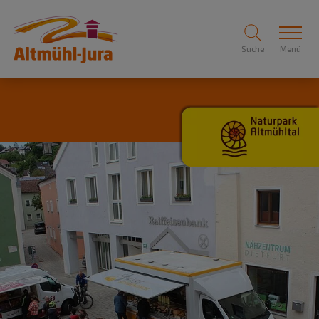
Suche
Menü