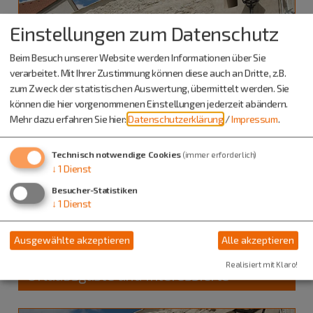
Einstellungen zum Datenschutz
Beim Besuch unserer Website werden Informationen über Sie
verarbeitet. Mit Ihrer Zustimmung können diese auch an Dritte, z.B.
zum Zweck der statistischen Auswertung, übermittelt werden. Sie
können die hier vorgenommenen Einstellungen jederzeit abändern.
Mehr dazu erfahren Sie hier:
Datenschutzerklärung
/
Impressum
.
Technisch notwendige Cookies
(immer erforderlich)
↓
1
Dienst
Besucher-Statistiken
Dietfurt a.d.Altmühl
↓
1
Dienst
27.08.26
Führungen und Exkursionen
Ausgewählte akzeptieren
Alle akzeptieren
Wöchentliche Stadtführung für
Realisiert mit Klaro!
Urlaubsgäste und Interessierte