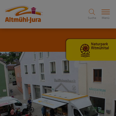
Suche
Menü