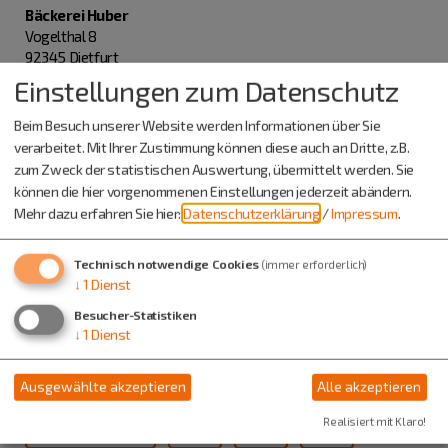
Bäckerei Huber
Vogelthal 8
92345 Dietfurt
Einstellungen zum Datenschutz
08464 1527
Beim Besuch unserer Website werden Informationen über Sie
verarbeitet. Mit Ihrer Zustimmung können diese auch an Dritte, z.B.
Fischmann
zum Zweck der statistischen Auswertung, übermittelt werden. Sie
Frau Anita Reichelmann
können die hier vorgenommenen Einstellungen jederzeit abändern.
Farbmühlweg 6
Mehr dazu erfahren Sie hier:
Datenschutzerklärung
/
Impressum
.
92259 Neukirchen
Technisch notwendige Cookies
(immer erforderlich)
0151 12172580
↓
1
Dienst
Besucher-Statistiken
↓
1
Dienst
Bäckerei Frank
Bruckstraße 6
93339 Riedenburg
Ausgewählte akzeptieren
Alle akzeptieren
Realisiert mit Klaro!
09442 667