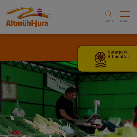
Suche
Menü