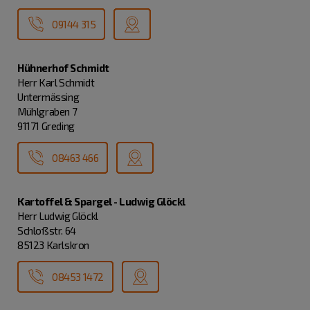
09144 315
Hühnerhof Schmidt
Herr Karl Schmidt
Untermässing
Mühlgraben 7
91171 Greding
08463 466
Kartoffel & Spargel - Ludwig Glöckl
Herr Ludwig Glöckl
Schloßstr. 64
85123 Karlskron
08453 1472