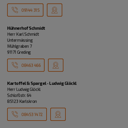
09144 315
Hühnerhof Schmidt
Herr Karl Schmidt
Untermässing
Mühlgraben 7
91171 Greding
08463 466
Kartoffel & Spargel - Ludwig Glöckl
Herr Ludwig Glöckl
Schloßstr. 64
85123 Karlskron
08453 1472