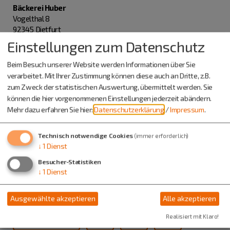
Bäckerei Huber
Vogelthal 8
92345 Dietfurt
Einstellungen zum Datenschutz
08464 1527
Beim Besuch unserer Website werden Informationen über Sie
verarbeitet. Mit Ihrer Zustimmung können diese auch an Dritte, z.B.
Fischmann
zum Zweck der statistischen Auswertung, übermittelt werden. Sie
Frau Anita Reichelmann
können die hier vorgenommenen Einstellungen jederzeit abändern.
Farbmühlweg 6
Mehr dazu erfahren Sie hier:
Datenschutzerklärung
/
Impressum
.
92259 Neukirchen
Technisch notwendige Cookies
(immer erforderlich)
0151 12172580
↓
1
Dienst
Besucher-Statistiken
↓
1
Dienst
Bäckerei Frank
Bruckstraße 6
93339 Riedenburg
Ausgewählte akzeptieren
Alle akzeptieren
Realisiert mit Klaro!
09442 667