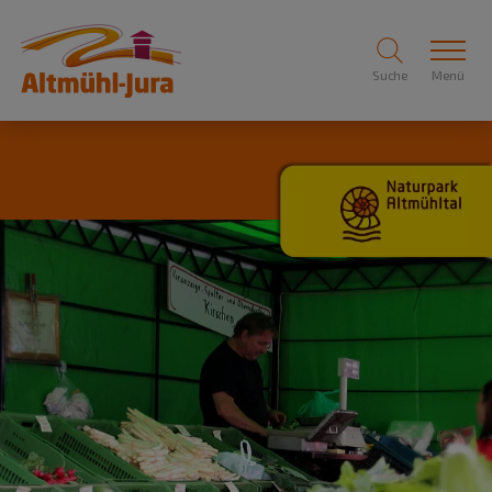
Suche
Menü