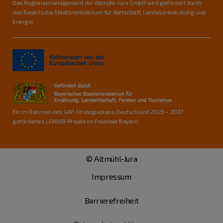
Das Regionalmanagement der Altmühl-Jura GmbH wird gefördert durch
das Bayerische Staatsministerium für Wirtschaft, Landesentwicklung und
Energie.
Ein im Rahmen des GAP-Strategieplans Deutschland 2023 – 2027
gefördertes LEADER-Projekt im Freistaat Bayern.
© Altmühl-Jura
Impressum
Barrierefreiheit