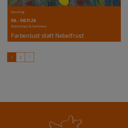
Berching
06. - 08.11.26
Workshops & Seminare
Farbenlust statt Nebelfrust
1
2