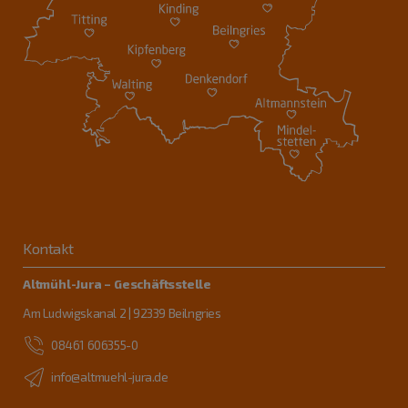
Kontakt
Altmühl-Jura – Geschäftsstelle
Am Ludwigskanal 2 | 92339 Beilngries
08461 606355-0
info@altmuehl-jura.de