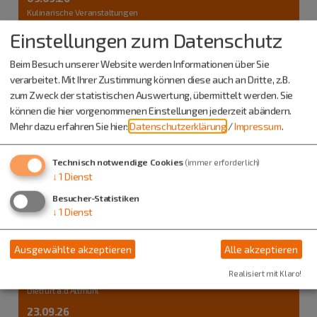
Kulinarische Veranstaltungen
Schlachtschüsselessen
Einstellungen zum Datenschutz
Beim Besuch unserer Website werden Informationen über Sie
verarbeitet. Mit Ihrer Zustimmung können diese auch an Dritte, z.B.
zum Zweck der statistischen Auswertung, übermittelt werden. Sie
können die hier vorgenommenen Einstellungen jederzeit abändern.
Mehr dazu erfahren Sie hier:
Datenschutzerklärung
/
Impressum
.
Technisch notwendige Cookies
(immer erforderlich)
↓
1
Dienst
Besucher-Statistiken
↓
1
Dienst
Ausgewählte akzeptieren
Alle akzeptieren
Realisiert mit Klaro!
Dietfurt a.d.Altmühl
23.09.26