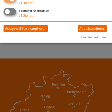
85125 Kinding
↓
1
Dienst
Besucher-Statistiken
08467 683
↓
1
Dienst
Ausgewählte akzeptieren
Alle akzeptieren
Realisiert mit Klaro!