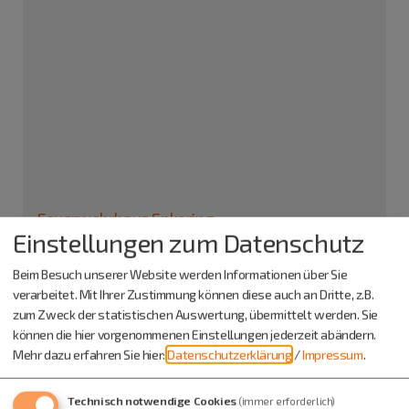
Feuerwehrhaus Enkering
Einstellungen zum Datenschutz
Im Tal 2
85125 Kinding
Beim Besuch unserer Website werden Informationen über Sie
verarbeitet. Mit Ihrer Zustimmung können diese auch an Dritte, z.B.
Veranstalter
zum Zweck der statistischen Auswertung, übermittelt werden. Sie
können die hier vorgenommenen Einstellungen jederzeit abändern.
Freiwillige Feuerwehr Enkering
Mehr dazu erfahren Sie hier:
Datenschutzerklärung
/
Impressum
.
Herr Roland Schraufstetter
Enkering
Rumburgstr. 27
Technisch notwendige Cookies
(immer erforderlich)