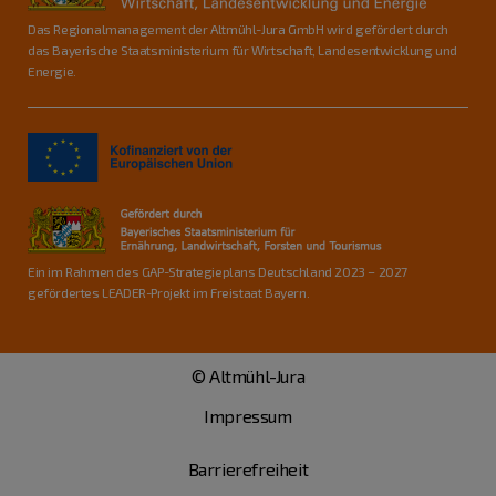
Das Regionalmanagement der Altmühl-Jura GmbH wird gefördert durch
das Bayerische Staatsministerium für Wirtschaft, Landesentwicklung und
Energie.
Ein im Rahmen des GAP-Strategieplans Deutschland 2023 – 2027
gefördertes LEADER-Projekt im Freistaat Bayern.
© Altmühl-Jura
Impressum
Barrierefreiheit