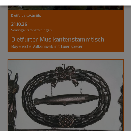
Dietfurt a.d.Altmühl
21.10.26
Sonstige Veranstaltungen
Dietfurter Musikantenstammtisch
Bayerische Volksmusik mit Laienspieler