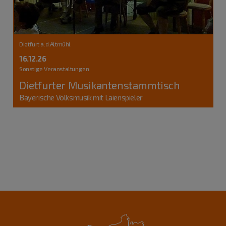
Dietfurt a.d.Altmühl
16.12.26
Sonstige Veranstaltungen
Dietfurter Musikantenstammtisch
Bayerische Volksmusik mit Laienspieler