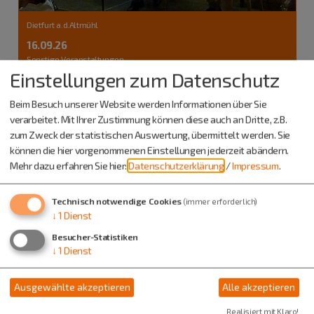
Dietfurt a.d.Altmühl
16.09.26
Sonstige Veranstaltungen
Einstellungen zum Datenschutz
Dietfurter Musikantenstammtisch
Bayerische Volksmusik mit Laienspieler
Beim Besuch unserer Website werden Informationen über Sie
verarbeitet. Mit Ihrer Zustimmung können diese auch an Dritte, z.B.
zum Zweck der statistischen Auswertung, übermittelt werden. Sie
können die hier vorgenommenen Einstellungen jederzeit abändern.
Mehr dazu erfahren Sie hier:
Datenschutzerklärung
/
Impressum
.
Technisch notwendige Cookies
(immer erforderlich)
↓
1
Dienst
Besucher-Statistiken
↓
1
Dienst
Ausgewählte akzeptieren
Alle akzeptieren
Realisiert mit Klaro!