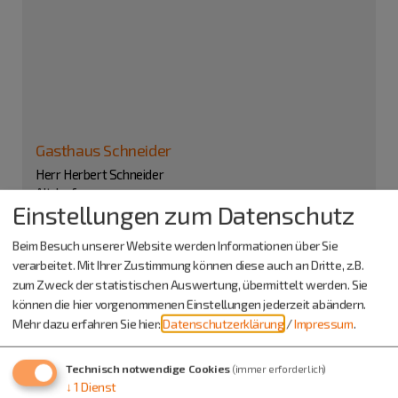
Gasthaus Schneider
Herr Herbert Schneider
Altdorf
Einstellungen zum Datenschutz
Burgstraße 8
85135 Titting
Beim Besuch unserer Website werden Informationen über Sie
verarbeitet. Mit Ihrer Zustimmung können diese auch an Dritte, z.B.
Veranstalter
zum Zweck der statistischen Auswertung, übermittelt werden. Sie
Schützengesellschaft Altdorf - Anlautertal e.V.
können die hier vorgenommenen Einstellungen jederzeit abändern.
Mehr dazu erfahren Sie hier:
Datenschutzerklärung
/
Impressum
.
Herr Hubert Schiegl
Am Lechfeld 25
85135 Titting
Technisch notwendige Cookies
(immer erforderlich)
↓
1
Dienst