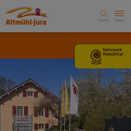
Suche
Menü