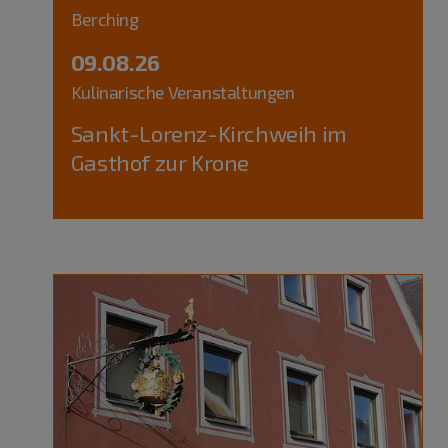
Berching
09.08.26
Kulinarische Veranstaltungen
Sankt-Lorenz-Kirchweih im
Gasthof zur Krone