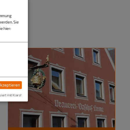
timmung
werden. Sie
e hier:
akzeptieren
siert mit Klaro!