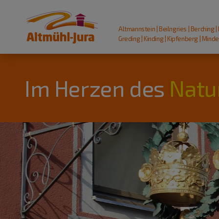
Altmannstein | Beilngries | Berching |
Greding | Kinding | Kipfenberg | Mindel
Im Herzen des
Natu