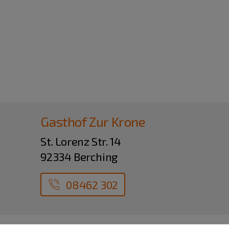
Gasthof Zur Krone
St. Lorenz Str. 14
92334 Berching
08462 302