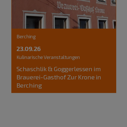
Berching
23.09.26
Kulinarische Veranstaltungen
Schaschlik & Goggerlessen im
Brauerei-Gasthof Zur Krone in
Berching