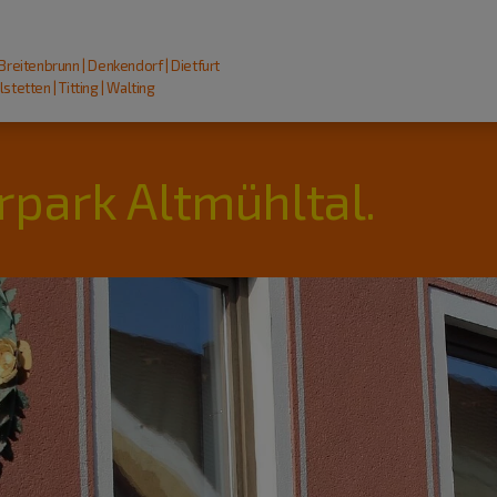
 Breitenbrunn | Denkendorf | Dietfurt
stetten | Titting | Walting
rpark Altmühltal.