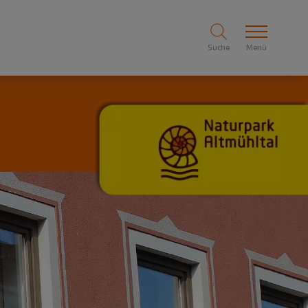
Suche
Menü