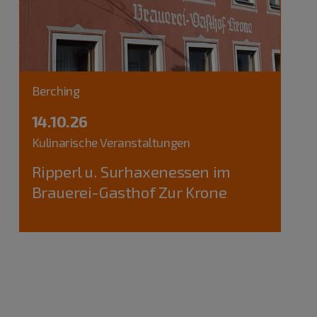
Berching
14.10.26
Kulinarische Veranstaltungen
Ripperl u. Surhaxenessen im
Brauerei-Gasthof Zur Krone