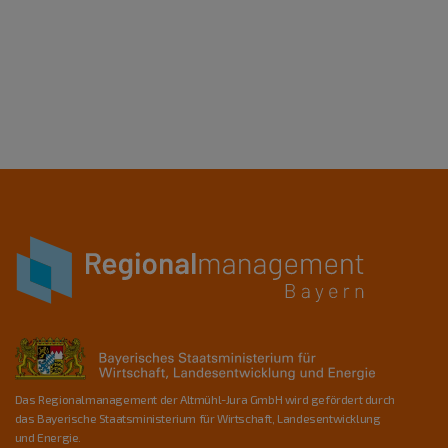
Das Regionalmanagement der Altmühl-Jura GmbH wird gefördert durch
das Bayerische Staatsministerium für Wirtschaft, Landesentwicklung
und Energie.