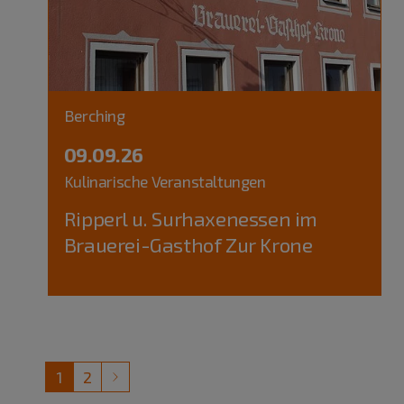
Berching
09.09.26
Kulinarische Veranstaltungen
Ripperl u. Surhaxenessen im
Brauerei-Gasthof Zur Krone
1
2