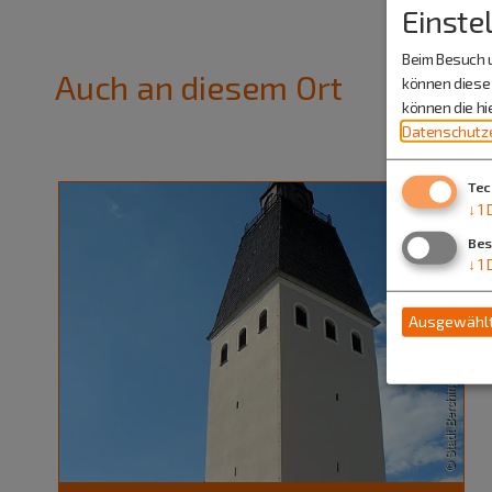
Einste
Beim Besuch u
Auch an diesem Ort
können diese 
können die h
Datenschutze
Tec
↓
1
Bes
↓
1
Ausgewählt