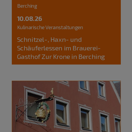
Berching
10.08.26
Kulinarische Veranstaltungen
Schnitzel-, Haxn- und
Schäuferlessen im Brauerei-
Gasthof Zur Krone in Berching