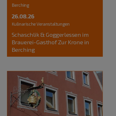
Berching
26.08.26
Kulinarische Veranstaltungen
Schaschlik & Goggerlessen im
Brauerei-Gasthof Zur Krone in
Berching