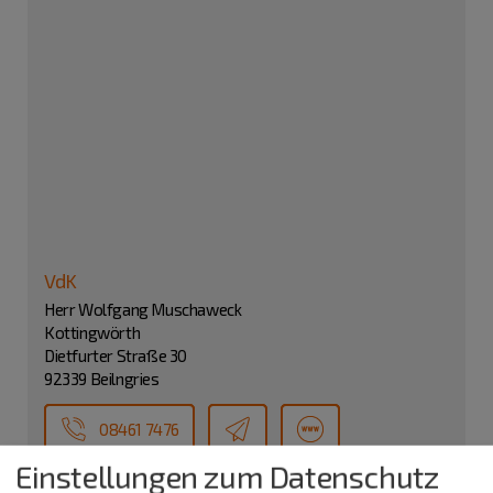
VdK
Herr Wolfgang Muschaweck
Kottingwörth
Dietfurter Straße 30
92339 Beilngries
08461 7476
Einstellungen zum Datenschutz