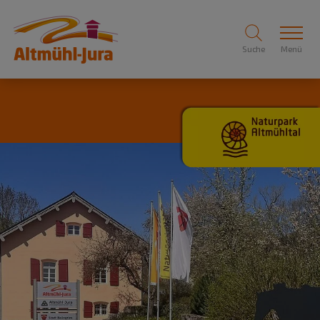
Suche
Menü