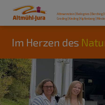
Altmannstein | Beilngries | Berching |
Greding | Kinding | Kipfenberg | Mindel
Im Herzen des
Natu