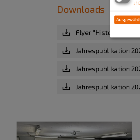
↓
1
Downloads
Ausgewählt
Flyer "Historisches 
Jahrespublikation 20
Jahrespublikation 20
Jahrespublikation 20