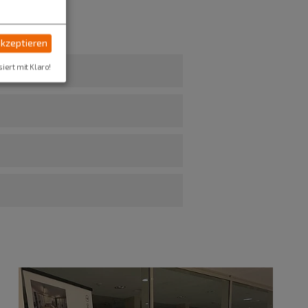
akzeptieren
siert mit Klaro!