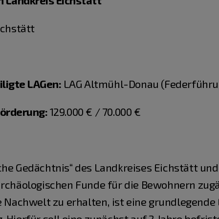
m Landkreis Eichstätt
chstätt
iligte LAGen:
LAG Altmühl-Donau (Federführu
örderung:
129.000
€ / 70.000 €
che Gedächtnis“ des Landkreises Eichstätt und
 archäologischen Funde für die Bewohnern zug
e Nachwelt zu erhalten, ist eine grundlegende
 Hierfür soll eine zunächst auf 2 Jahre befrist