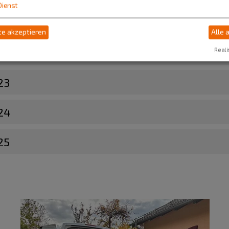
Dienst
e akzeptieren
Alle 
Gedächtnis"
Reali
23
24
25