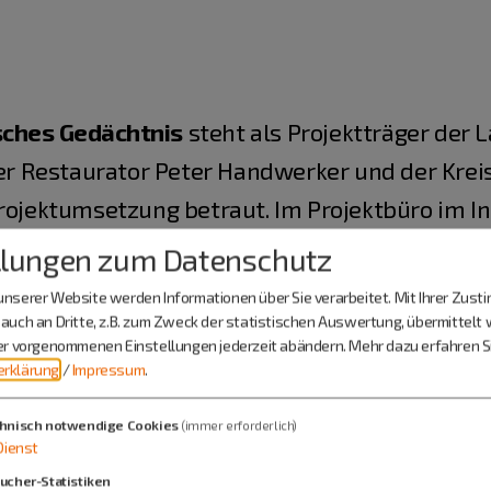
sches Gedächtnis
steht als Projektträger der L
der Restaurator Peter Handwerker und der Krei
Projektumsetzung betraut. Im Projektbüro im 
ert sich Frau Veit um die Projektkoordinatio
llungen zum Datenschutz
nd konservatorische Betreuung der Funde im Dep
nserer Website werden Informationen über Sie verarbeitet. Mit Ihrer Zus
 gerne zur Verfügung.
auch an Dritte, z.B. zum Zweck der statistischen Auswertung, übermittelt 
ier vorgenommenen Einstellungen jederzeit abändern.
Mehr dazu erfahren Si
rklärung
/
Impressum
.
hnisch notwendige Cookies
(immer erforderlich)
Dienst
ucher-Statistiken