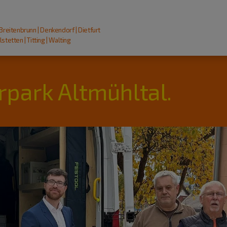
 Breitenbrunn | Denkendorf | Dietfurt
stetten | Titting | Walting
rpark Altmühltal.