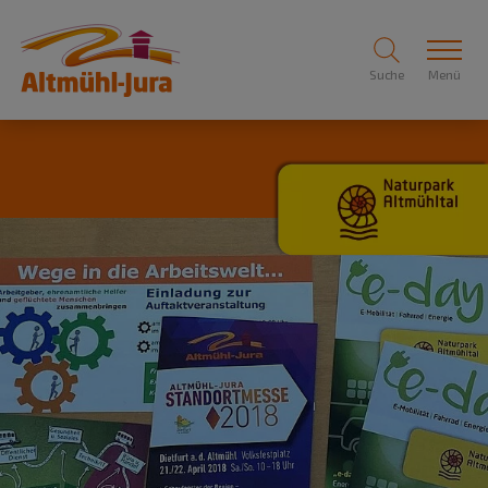
Suche
Menü