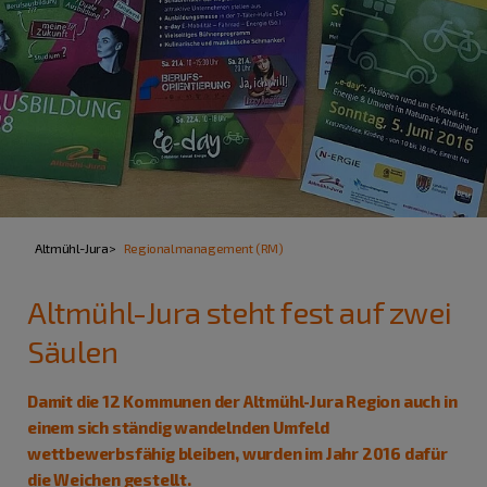
Altmühl-Jura
Regionalmanagement (RM)
Altmühl-Jura steht fest auf zwei
Säulen
Damit die 12 Kommunen der Altmühl-Jura Region auch in
einem sich ständig wandelnden Umfeld
wettbewerbsfähig bleiben, wurden im Jahr 2016 dafür
die Weichen gestellt.