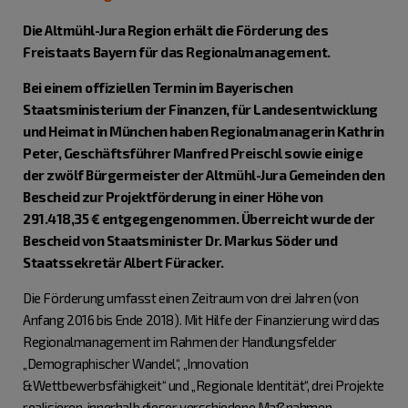
Die Altmühl-Jura Region erhält die Förderung des
Freistaats Bayern für das Regionalmanagement.
Bei einem offiziellen Termin im Bayerischen
Staatsministerium der Finanzen, für Landesentwicklung
und Heimat in München haben Regionalmanagerin Kathrin
Peter, Geschäftsführer Manfred Preischl sowie einige
der zwölf Bürgermeister der Altmühl-Jura Gemeinden den
Bescheid zur Projektförderung in einer Höhe von
291.418,35 € entgegengenommen. Überreicht wurde der
Bescheid von Staatsminister Dr. Markus Söder und
Staatssekretär Albert Füracker.
Die Förderung umfasst einen Zeitraum von drei Jahren (von
Anfang 2016 bis Ende 2018). Mit Hilfe der Finanzierung wird das
Regionalmanagement im Rahmen der Handlungsfelder
„Demographischer Wandel“, „Innovation
&Wettbewerbsfähigkeit“ und „Regionale Identität“, drei Projekte
realisieren, innerhalb dieser verschiedene Maßnahmen