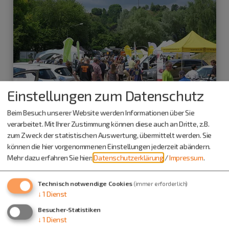
Einstellungen zum Datenschutz
Beim Besuch unserer Website werden Informationen über Sie
verarbeitet. Mit Ihrer Zustimmung können diese auch an Dritte, z.B.
zum Zweck der statistischen Auswertung, übermittelt werden. Sie
können die hier vorgenommenen Einstellungen jederzeit abändern.
Handlungsfeld: Demographischer Wandel
Mehr dazu erfahren Sie hier:
Datenschutzerklärung
/
Impressum
.
Technisch notwendige Cookies
(immer erforderlich)
↓
1
Dienst
Besucher-Statistiken
↓
1
Dienst