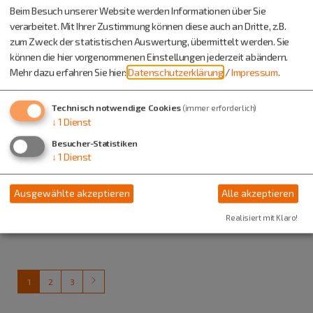
Hauptstraße
Beim Besuch unserer Website werden Informationen über Sie
92345 Dietfurt
verarbeitet. Mit Ihrer Zustimmung können diese auch an Dritte, z.B.
zum Zweck der statistischen Auswertung, übermittelt werden. Sie
Veranstalter
können die hier vorgenommenen Einstellungen jederzeit abändern.
Mehr dazu erfahren Sie hier:
Datenschutzerklärung
/
Impressum
.
Stadt Dietfurt
Hauptstr. 26
Technisch notwendige Cookies
(immer erforderlich)
92345 Dietfurt
↓
1
Dienst
08464 6400-49
Besucher-Statistiken
↓
1
Dienst
Ausgewählte akzeptieren
Alle akzeptieren
Auch an diesem Ort
Realisiert mit Klaro!
1
2
3