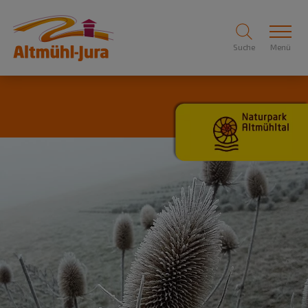
Suche
Menü