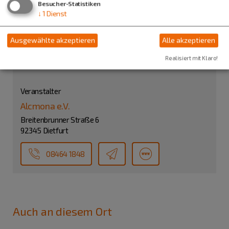
Besucher-Statistiken
↓
1
Dienst
Treffpunkt: Alcmona-Haus
Alcmona-Erlebnisdorf
Ausgewählte akzeptieren
Alle akzeptieren
am Ludwig-Donau-Main-Kanal
Realisiert mit Klaro!
92345 Dietfurt
Veranstalter
Alcmona e.V.
Breitenbrunner Straße 6
92345 Dietfurt
08464 1848
Auch an diesem Ort