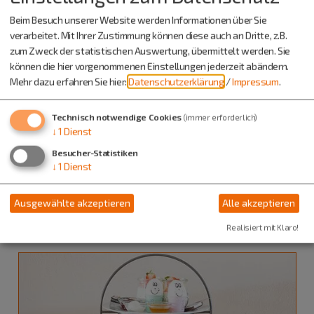
Beim Besuch unserer Website werden Informationen über Sie
verarbeitet. Mit Ihrer Zustimmung können diese auch an Dritte, z.B.
zum Zweck der statistischen Auswertung, übermittelt werden. Sie
können die hier vorgenommenen Einstellungen jederzeit abändern.
Mehr dazu erfahren Sie hier:
Datenschutzerklärung
/
Impressum
.
Technisch notwendige Cookies
(immer erforderlich)
↓
1
Dienst
Besucher-Statistiken
Dietfurt a.d.Altmühl
↓
1
Dienst
27.09.26
Kulinarische Veranstaltungen
Ausgewählte akzeptieren
Alle akzeptieren
Sonntagsfrühstück im September
Realisiert mit Klaro!