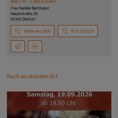
BAY.CHI – Café & mehr
Frau Natalie Bachhuber
Hauptstraße 28
92345 Dietfurt
08464 6427800
0170 2782251
Auch an diesem Ort