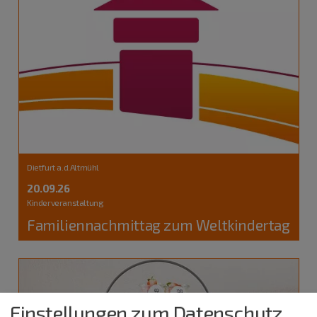
Dietfurt a.d.Altmühl
20.09.26
Kinderveranstaltung
Familiennachmittag zum Weltkindertag
Einstellungen zum Datenschutz