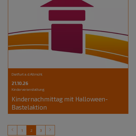
Dietfurt a.d.Altmühl
21.10.26
Kinderveranstaltung
Kindernachmittag mit Halloween-
Bastelaktion
1
2
3