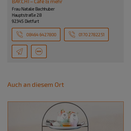
BAY.CHI – Café & mehr
Frau Natalie Bachhuber
Hauptstraße 28
92345 Dietfurt
08464 6427800
0170 2782251
Auch an diesem Ort