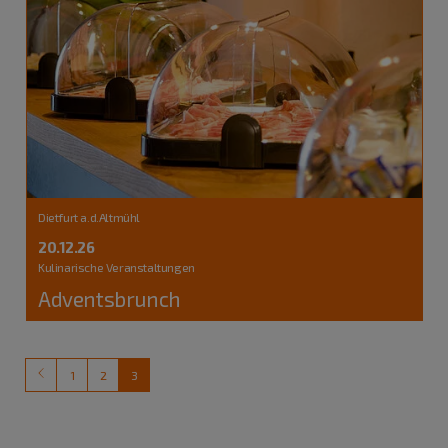
Dietfurt a.d.Altmühl
20.12.26
Kulinarische Veranstaltungen
Adventsbrunch
1
2
3