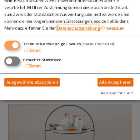
Beim Besuch unserer Website werden Informationen über Sie
verarbeitet. Mit Ihrer Zustimmung können diese auch an Dritte, z.B.
zum Zweck der statistischen Auswertung, übermittelt werden. Sie
können die hier vorgenommenen Einstellungen jederzeit abändern.
Mehr dazu erfahren Sie hier:
Datenschutzerklärung
/
Impressum
.
Technisch notwendige Cookies
(immer erforderlich)
↓
1
Dienst
Besucher-Statistiken
Dietfurt a.d.Altmühl
↓
1
Dienst
20. - 22.11.26
Weihnachtsmarkt
Ausgewählte akzeptieren
Alle akzeptieren
Dietfurter Hofweihnacht
Realisiert mit Klaro!