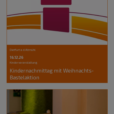
Dietfurt a.d.Altmühl
16.12.26
Kinderveranstaltung
Kindernachmittag mit Weihnachts-
Bastelaktion