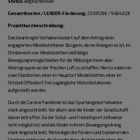
Status
: abgeschlossen
Gesamtkosten / LEADER-Förderung:
23.091,16€ / 9.664,62€
Projektkurzbeschreibung:
Das beantragte Vorhaben basiert auf dem Antrag einer
engagierten Mindelstettener Bürgerin, deren Anliegen es ist, im
Ortsbereich von Mindelstetten vielfältige
Bewegungsmöglichkeiten für die MitbürgerInnen aller
Altersgruppen an der frischen Luft zu schaffen. Hierzu sollen an
zwei Standorten, einer im Hauptort Mindelstetten, einer im
Ortsteil Offendorf, frei zugängliche Motorikstationen
aufgestellt werden.
Durch die Corona Pandemie ist das Sportangebot teilweise
stark eingeschränkt. Vor allem sind die Kinder der Gesellschaft
davon betroffen. Da der Schul- und Freizeitsport zeitweise
nicht möglich ist, sind die Kinder in ihrem Bewegungsdrang
stark eingeschränkt. Motorikgeräte fördern und trainieren den
Gleichgewichtssinn, die Koordination, die Konzentration, die