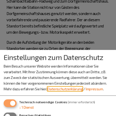
Schambachtalbahn-Radweg und zum Dorfgemeinschaftshaus.
Hier kann die Station nicht nur von Gästen des
Dorfgemeinschaftshauses genutzt werden, sondern auch
vorbeifahrende und pausierende Radfahrer. Der an diesem
Standort bereits befindliche Spielplatz wird aufgewertet und
um den Bewegungs- bzw. Motorikaspekt erweitert.
Durch die Aufstellung der Motorikgeräte an den beiden
Standorten werden sie zu Orten der Begegnung, der
Kommunikation, der Integration und der Bewegung
Einstellungen zum Datenschutz
aufgewertet.
Beim Besuch unserer Website werden Informationen über Sie
verarbeitet. Mit Ihrer Zustimmung können diese auch an Dritte, z.B.
zum Zweck der statistischen Auswertung, übermittelt werden. Sie
können die hier vorgenommenen Einstellungen jederzeit abändern.
Mehr dazu erfahren Sie hier:
Datenschutzerklärung
/
Impressum
.
Technisch notwendige Cookies
(immer erforderlich)
↓
1
Dienst
Besucher-Statistiken