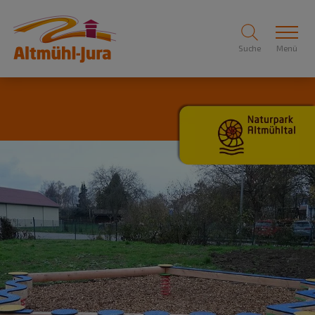
Suche
Menü