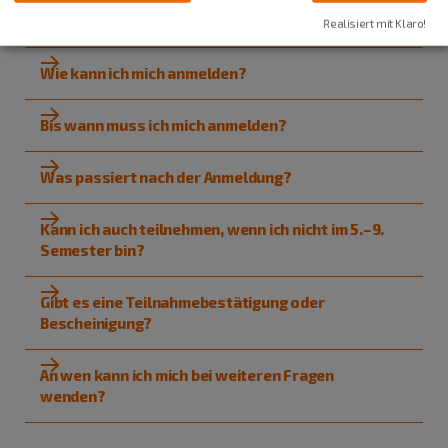
Wie sieht das Programm aus?
Realisiert mit Klaro!
Wie kann ich mich anmelden?
Bis wann muss ich mich anmelden?
Was passiert nach der Anmeldung?
Kann ich auch teilnehmen, wenn ich nicht im 5.–9.
Semester bin?
Gibt es eine Teilnahmebestätigung oder
Bescheinigung?
An wen kann ich mich bei weiteren Fragen
wenden?