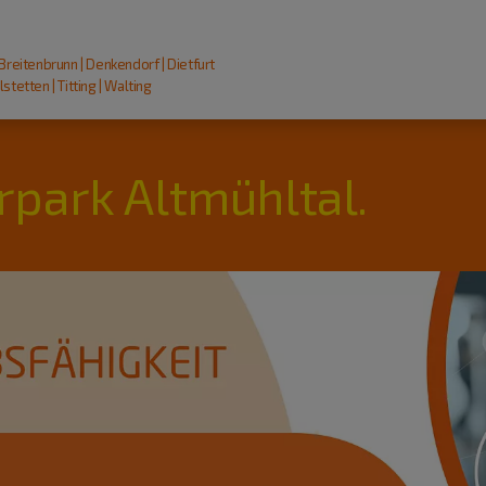
 Breitenbrunn | Denkendorf | Dietfurt
stetten | Titting | Walting
rpark Altmühltal.