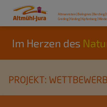
Altmannstein | Beilngries | Berching |
Greding | Kinding | Kipfenberg | Mindel
Im Herzen des
Natu