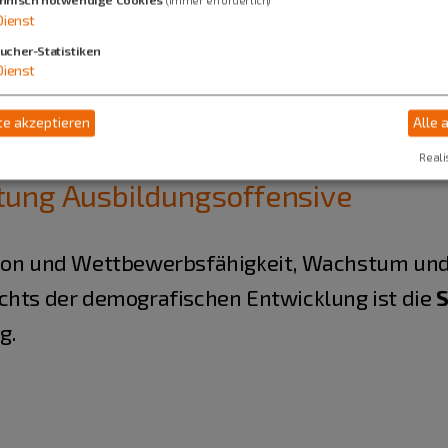
Dienst
ucher-Statistiken
Dienst
e akzeptieren
Alle 
Reali
ung Ausbildungsoffensive
tion und Wettbewerbsfähigkeit, Wachstum un
chts der demografischen Entwicklung ist die
S
g.