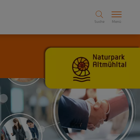
Suche
Menü