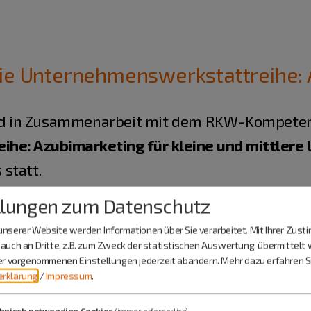
eie Unternehmenswerkstattreihe:
fand in Zusammenarbeit mit dem RKW-Kompeten
he: Azubimarketing für kleine und mittler
statt.
llungen zum Datenschutz
ngsreihe gab der Fachexperte Bruno Pusch d
nserer Website werden Informationen über Sie verarbeitet. Mit Ihrer Zus
an die Hand, wie sie sich im Lichte der Konkur
auch an Dritte, z.B. zum Zweck der statistischen Auswertung, übermittelt 
präsentieren können.
ier vorgenommenen Einstellungen jederzeit abändern.
Mehr dazu erfahren Si
rklärung
/
Impressum
.
hnisch notwendige Cookies
(immer erforderlich)