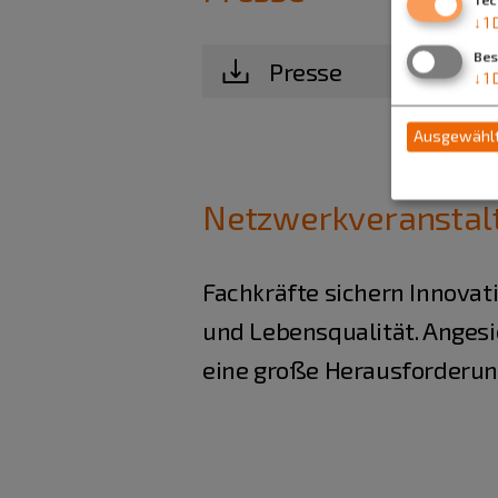
↓
1
Bes
Presse
↓
1
Ausgewählt
Netzwerkveranstalt
Fachkräfte sichern Innova
und Lebensqualität. Angesi
eine große Herausforderun