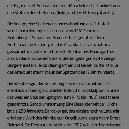
der Figur des Hl. Sebastian in einer Muschelnische, flankiert von
den Statuen des Hl. Rochus (links) und des Hl. Georg (rechts).
Die Anlage, eine Spätrenaissanceschöpfung aus Eichstätt,
wurde nach der angebrachten Inschrift 1617 von der
Kipfenberger Sebastiani-Bruderschaft gestiftet. Dem
Kirchenpatron St. Georg ist das Altarblatt des Hochaltars
gewidmet; den Altar errichtete 1628 Johannes Baumgartner
zum Gedächtnis seines Vaters, des langjährigen Kipfenberger
Bürgermeisters Jakob Baumgartner und seiner Mutter Ursula;
das Altarblatt stammt aus der Spätzeit des 17. Jahrhunderts.
Die älteste Figur der Kirche zeigt - wie das Hochaltarbild -
ebenfalls St. Georg als Drachentöter; die Holzskulptur im Sinne
des weichen Stils der Spätgotik (um 1470 bis 1480) besitzt eine
geschnitzte Barockumrahmung. Eine Besonderheit der Kirche
ist die 250 Jahre alte Barockorgel, das einzige noch vollständig
erhaltene Werk des Nürnberger Orgelbaumeisters Adam Ernst
Reichard. Die Restaurierung im Jahre 1982 gab dem historischen