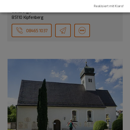
Himmelfahrt"
Realisiert mit Klaro!
Geißberg 3
85110 Kipfenberg
08465 1037