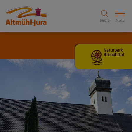
Suche
Menü