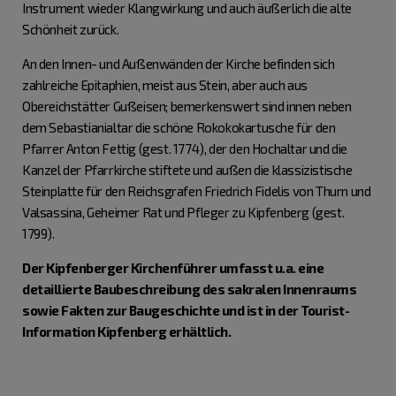
Instrument wieder Klangwirkung und auch äußerlich die alte
Schönheit zurück.
An den Innen- und Außenwänden der Kirche befinden sich
zahlreiche Epitaphien, meist aus Stein, aber auch aus
Obereichstätter Gußeisen; bemerkenswert sind innen neben
dem Sebastianialtar die schöne Rokokokartusche für den
Pfarrer Anton Fettig (gest. 1774), der den Hochaltar und die
Kanzel der Pfarrkirche stiftete und außen die klassizistische
Steinplatte für den Reichsgrafen Friedrich Fidelis von Thurn und
Valsassina, Geheimer Rat und Pfleger zu Kipfenberg (gest.
1799).
Der Kipfenberger Kirchenführer umfasst u.a. eine
detaillierte Baubeschreibung des sakralen Innenraums
sowie Fakten zur Baugeschichte und ist in der Tourist-
Information Kipfenberg erhältlich.