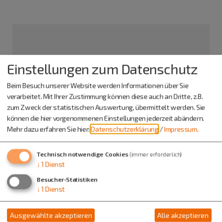
Einstellungen zum Datenschutz
Beim Besuch unserer Website werden Informationen über Sie
verarbeitet. Mit Ihrer Zustimmung können diese auch an Dritte, z.B.
zum Zweck der statistischen Auswertung, übermittelt werden. Sie
können die hier vorgenommenen Einstellungen jederzeit abändern.
Mehr dazu erfahren Sie hier:
Datenschutzerklärung
/
Impressum
.
Kirche St. Georg
Technisch notwendige Cookies
(immer erforderlich)
↓
1
Dienst
Frankenring/Eichstätter Straße
85110 Kipfenberg
Besucher-Statistiken
↓
1
Dienst
Info-Adresse
Ausgewählte akzeptieren
Alle akzeptieren
Katholisches Pfarramt Kipfenberg "Mariä