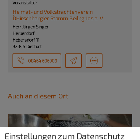
Veranstalter
Heimat- und Volkstrachtenverein
D`Hirschbergler Stamm Beilngries e. V.
Herr Jürgen Singer
Herberdorf
Hebersdorf 11
92345 Dietfurt
08464 606909
Auch an diesem Ort
Einstellungen zum Datenschutz