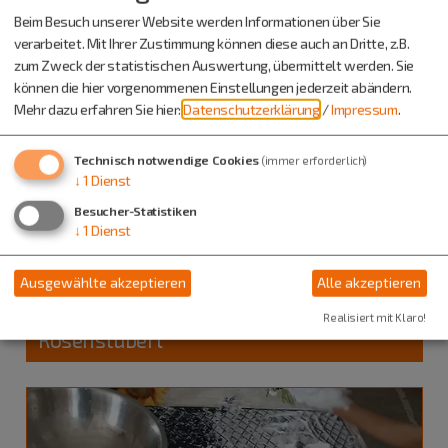
Beim Besuch unserer Website werden Informationen über Sie
verarbeitet. Mit Ihrer Zustimmung können diese auch an Dritte, z.B.
zum Zweck der statistischen Auswertung, übermittelt werden. Sie
können die hier vorgenommenen Einstellungen jederzeit abändern.
Mehr dazu erfahren Sie hier:
Datenschutzerklärung
/
Impressum
.
Technisch notwendige Cookies
(immer erforderlich)
↓
1
Dienst
Besucher-Statistiken
↓
1
Dienst
Beilngries
12.08.26
Kinderveranstaltung
Ausgewählte akzeptieren
Alle akzeptieren
Ferienprogramm: Filzen im
Realisiert mit Klaro!
Rosenstüberl