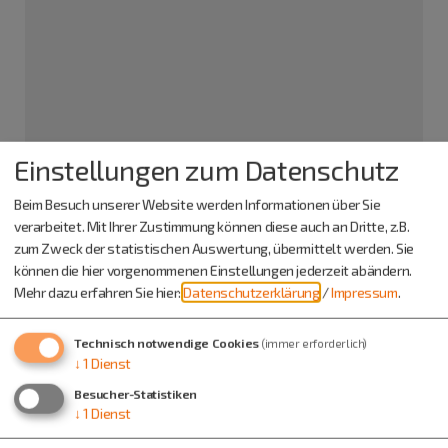
Einstellungen zum Datenschutz
Schützenverein St. Sebastian Schafshill e.V.
Frau Franziska Mende
Beim Besuch unserer Website werden Informationen über Sie
Schafshill
verarbeitet. Mit Ihrer Zustimmung können diese auch an Dritte, z.B.
Erzstraße 21
zum Zweck der statistischen Auswertung, übermittelt werden. Sie
93336 Altmannstein
können die hier vorgenommenen Einstellungen jederzeit abändern.
Mehr dazu erfahren Sie hier:
Datenschutzerklärung
/
Impressum
.
0151 46243504
Technisch notwendige Cookies
(immer erforderlich)
↓
1
Dienst
Besucher-Statistiken
↓
1
Dienst