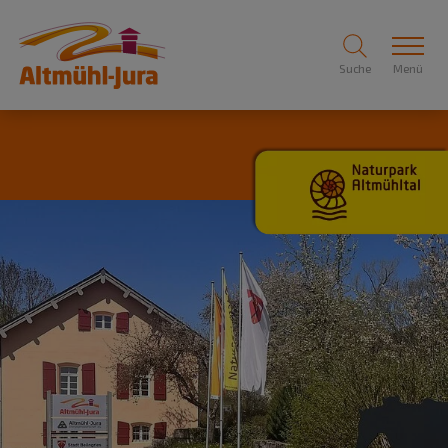
Suche
Menü