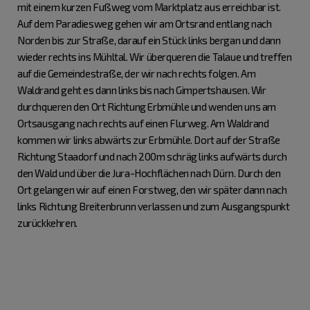
mit einem kurzen Fußweg vom Marktplatz aus erreichbar ist.
Auf dem Paradiesweg gehen wir am Ortsrand entlang nach
Norden bis zur Straße, darauf ein Stück links bergan und dann
wieder rechts ins Mühltal. Wir überqueren die Talaue und treffen
auf die Gemeindestraße, der wir nach rechts folgen. Am
Waldrand geht es dann links bis nach Gimpertshausen. Wir
durchqueren den Ort Richtung Erbmühle und wenden uns am
Ortsausgang nach rechts auf einen Flurweg. Am Waldrand
kommen wir links abwärts zur Erbmühle. Dort auf der Straße
Richtung Staadorf und nach 200m schräg links aufwärts durch
den Wald und über die Jura-Hochflächen nach Dürn. Durch den
Ort gelangen wir auf einen Forstweg, den wir später dann nach
links Richtung Breitenbrunn verlassen und zum Ausgangspunkt
zurückkehren.