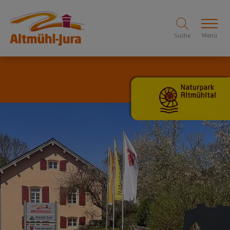
Suche
Menü