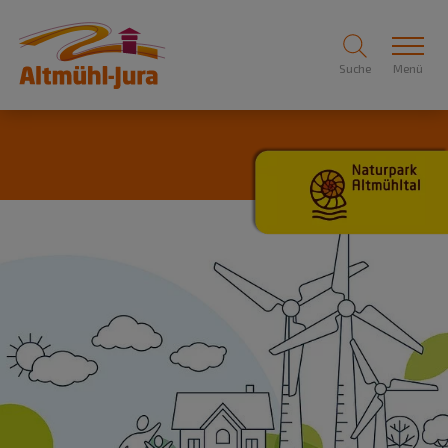
Suche
Menü