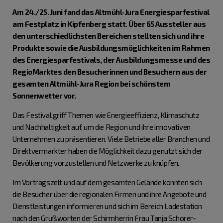
Am 24./25. Juni fand das Altmühl-Jura Energiesparfestival
am Festplatz in Kipfenberg statt. Über 65 Aussteller aus
den unterschiedlichsten Bereichen stellten sich und ihre
Produkte sowie die Ausbildungsmöglichkeiten im Rahmen
des Energiesparfestivals, der Ausbildungsmesse und des
RegioMarktes den Besucherinnen und Besuchern aus der
gesamten Altmühl-Jura Region bei schönstem
Sonnenwetter vor.
Das Festival griff Themen wie Energieeffizienz, Klimaschutz
und Nachhaltigkeit auf, um die Region und ihre innovativen
Unternehmen zu präsentieren. Viele Betriebe aller Branchen und
Direktvermarkter haben die Möglichkeit dazu genutzt sich der
Bevölkerung vorzustellen und Netzwerke zu knüpfen.
Im Vortragszelt und auf dem gesamten Gelände konnten sich
die Besucher über die regionalen Firmen und ihre Angebote und
Dienstleistungen informieren und sich im Bereich Ladestation
nach den Grußworten der Schirmherrin Frau Tanja Schorer-