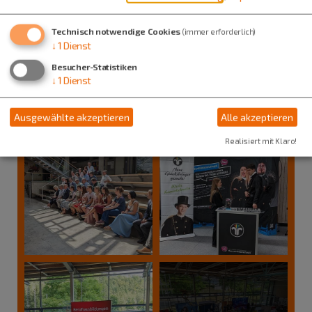
Technisch notwendige Cookies
(immer erforderlich)
↓
1
Dienst
Energie-Frühschoppen
Besucher-Statistiken
↓
1
Dienst
Bildergalerie "Ausbildungsmesse 2023"
Ausgewählte akzeptieren
Alle akzeptieren
Realisiert mit Klaro!